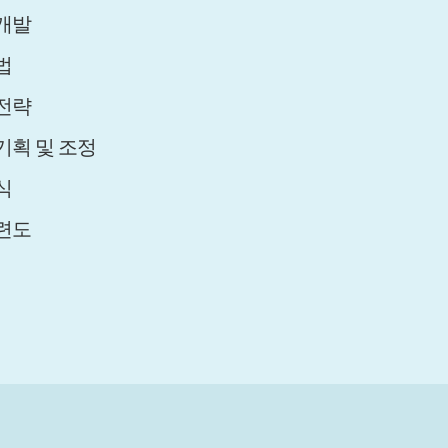
개발
법
전략
기획 및 조정
식
련도